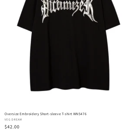
Oversize Embroidery Short-sleeve T-shirt WN5476
販
VEG DREAM
通
$42.00
売
元:
常