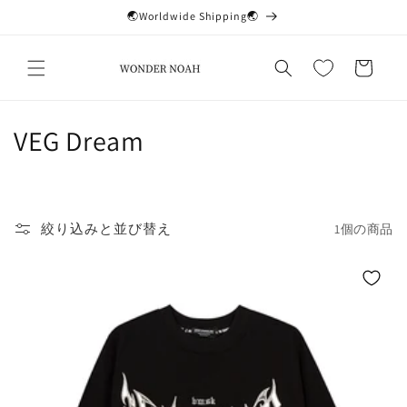
コンテ
🌏Worldwide Shipping🌏
ンツに
進む
カ
ー
ト
コ
VEG Dream
レ
ク
絞り込みと並び替え
1個の商品
シ
ョ
ン
: