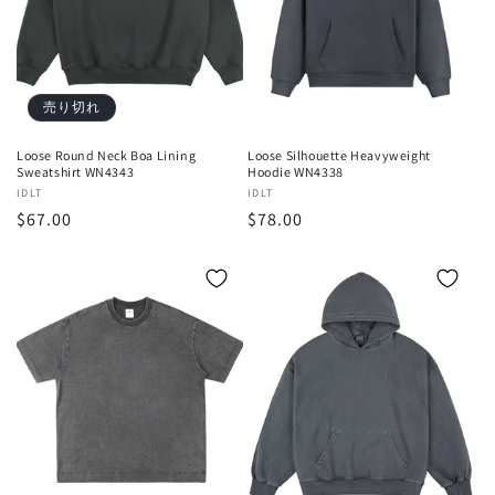
売り切れ
Loose Round Neck Boa Lining
Loose Silhouette Heavyweight
Sweatshirt WN4343
Hoodie WN4338
販
IDLT
販
IDLT
通
$67.00
通
$78.00
売
売
元:
元:
常
常
価
価
格
格