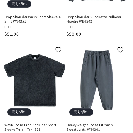
売り切れ
Drop Shoulder Wash Short Sleeve T-
Drop Shoulder Silhouette Pullover
Shirt WN4355
Hoodie WN4342
販
IDLT
販
IDLT
通
$51.00
通
$90.00
売
売
元:
元:
常
常
価
価
格
格
売り切れ
売り切れ
Wash Loose Drop Shoulder Short
Heavyweight Loose Fit Wash
Sleeve T-shirt WN4353
Sweatpants WN4341