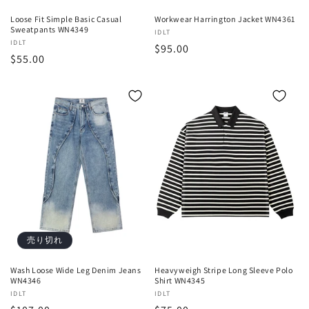
Loose Fit Simple Basic Casual
Workwear Harrington Jacket WN4361
Sweatpants WN4349
販
IDLT
販
IDLT
通
$95.00
売
通
$55.00
売
元:
常
元:
常
価
価
格
格
売り切れ
Wash Loose Wide Leg Denim Jeans
Heavyweigh Stripe Long Sleeve Polo
WN4346
Shirt WN4345
販
IDLT
販
IDLT