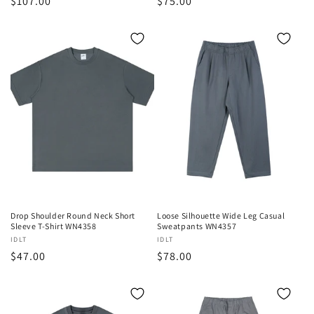
通
$107.00
通
$75.00
売
売
元:
元:
常
常
価
価
格
格
Drop Shoulder Round Neck Short
Loose Silhouette Wide Leg Casual
Sleeve T-Shirt WN4358
Sweatpants WN4357
販
IDLT
販
IDLT
通
$47.00
通
$78.00
売
売
元:
元:
常
常
価
価
格
格