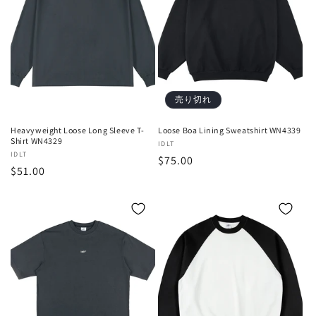
売り切れ
Heavyweight Loose Long Sleeve T-
Loose Boa Lining Sweatshirt WN4339
Shirt WN4329
販
IDLT
販
IDLT
通
$75.00
売
通
$51.00
売
元:
常
元:
常
価
価
格
格