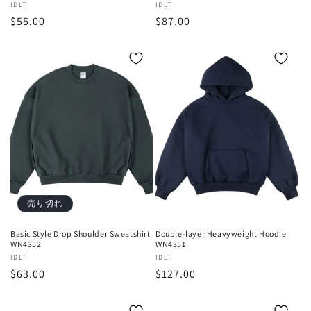
販
IDLT
販
IDLT
通
$55.00
通
$87.00
売
売
元:
元:
常
常
価
価
格
格
売り切れ
Basic Style Drop Shoulder Sweatshirt
Double-layer Heavyweight Hoodie
WN4352
WN4351
販
IDLT
販
IDLT
通
$63.00
通
$127.00
売
売
元:
元:
常
常
価
価