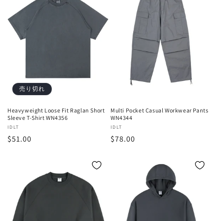
売り切れ
Heavyweight Loose Fit Raglan Short
Multi Pocket Casual Workwear Pants
Sleeve T-Shirt WN4356
WN4344
販
IDLT
販
IDLT
通
$51.00
通
$78.00
売
売
元:
元:
常
常
価
価
格
格