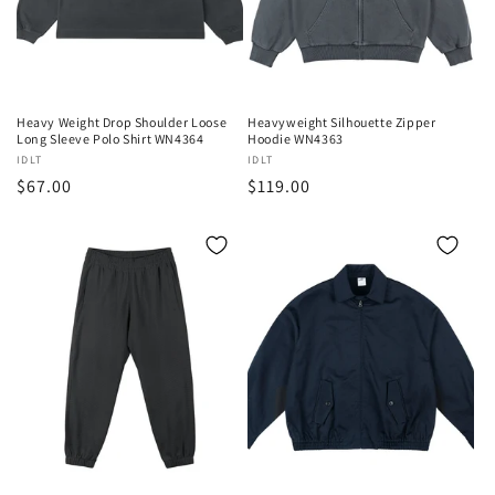
Heavy Weight Drop Shoulder Loose
Heavyweight Silhouette Zipper
Long Sleeve Polo Shirt WN4364
Hoodie WN4363
販
IDLT
販
IDLT
通
$67.00
通
$119.00
売
売
元:
元:
常
常
価
価
格
格