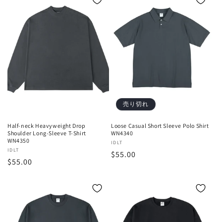
格
格
売り切れ
Half-neck Heavyweight Drop
Loose Casual Short Sleeve Polo Shirt
Shoulder Long-Sleeve T-Shirt
WN4340
WN4350
販
IDLT
販
IDLT
通
$55.00
売
通
$55.00
売
元:
常
元:
常
価
価
格
格