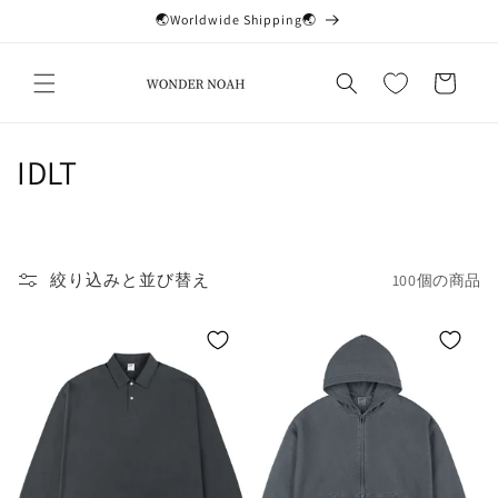
コンテ
🌏Worldwide Shipping🌏
ンツに
進む
カ
ー
ト
コ
IDLT
レ
ク
絞り込みと並び替え
100個の商品
シ
ョ
ン
: