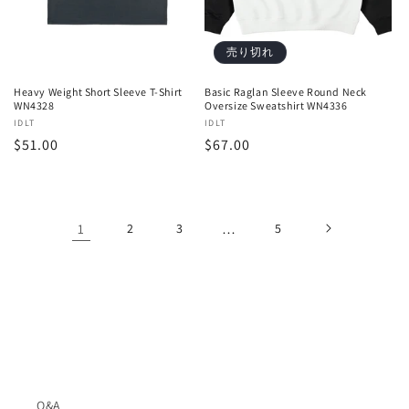
売り切れ
Heavy Weight Short Sleeve T-Shirt
Basic Raglan Sleeve Round Neck
WN4328
Oversize Sweatshirt WN4336
販
IDLT
販
IDLT
通
$51.00
通
$67.00
売
売
元:
元:
常
常
価
価
格
格
1
2
3
…
5
Q&A